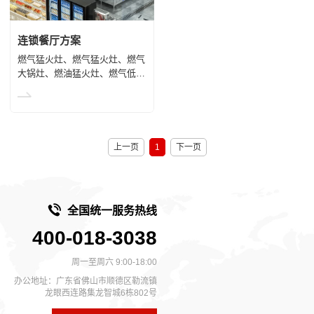
连锁餐厅方案
燃气猛火灶、燃气猛火灶、燃气
大锅灶、燃油猛火灶、燃气低汤
灶、燃油大锅灶、电磁小炒灶、
电磁大炒灶、电磁组合灶、电磁
平头炉、油烟净化一体机、蒸饭
柜、海鲜蒸柜、保温餐车、立式
双温冷柜(直冷)、双温、储物工
上一页
1
下一页
作台、双层工作台、不锈钢水
池、前厅消毒柜、后厨消毒柜、
砧板、菜刀消毒柜、超声波洗碗
机、厨余垃圾处理器
全国统一服务热线
400-018-3038
周一至周六 9:00-18:00
办公地址：广东省佛山市顺德区勒流镇
龙眼西连路集龙智城6栋802号