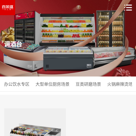
调酒台
办公饮水专区
大型单位厨房场景
豆类研磨场景
火锅麻辣烫场