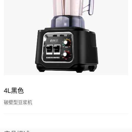
4L黑色
破壁型豆浆机